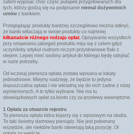
zatem wypisać choć część pułapek przygotowanych dla
tych, którzy godzą się na podpisanie
niemal dożywotnich
umów
z bankiem.
Przeglądając produkty bardziej szczegółowo można odkryć,
że banki wtłaczają w swoje produkty co najmniej
kilkanaście różnego rodzaju opłat.
Opisywanie wszystkich
przy omawianiu jakiegoś produktu mija się z celem gdyż
uczyniłoby artykuł nudnym niczym przysłowiowe flaki z
olejem. Lepiej mieć osobny artykuł do którego będę odsyłać
w razie potrzeby.
Od wczoraj pierwsza opłata została wpisana w lokaty
jednodniowe. Miejmy nadzieję, że będzie to jedyna
dopuszczalna opłata i nie wkradną się do nich żadne z niżej
wymienionych. A to tylko wybrane. Nie ma tu
obowiązkowych opłat za konto czy za przelewy wewnętrzne.
1 Opłata za otwarcie rejestru
To pierwsza opłata która kojarzy się z wpisowym na studia.
To taki świetny darmowy pieniądz. Nie jest pobierany
wszędzie, ale niektóre banki otwierają taką pozycję. Ot
opłata za wejście.