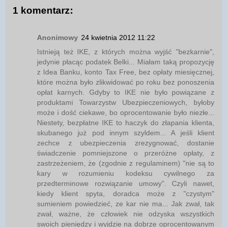
1 komentarz:
Anonimowy
24 kwietnia 2012 11:22
Istnieją też IKE, z których można wyjść "bezkarnie",
jedynie płacąc podatek Belki... Miałam taką propozycję
z Idea Banku, konto Tax Free, bez opłaty miesięcznej,
które można było zlikwidować po roku bez ponoszenia
opłat karnych. Gdyby to IKE nie było powiązane z
produktami Towarzystw Ubezpieczeniowych, byłoby
może i dość ciekawe, bo oprocentowanie było niezłe...
Niestety, bezpłatne IKE to haczyk do złapania klienta,
skubanego już pod innym szyldem... A jeśli klient
zechce z ubezpieczenia zrezygnować, dostanie
świadczenie pomniejszone o przeróżne opłaty, z
zastrzeżeniem, że (zgodnie z regulaminem) "nie są to
kary w rozumieniu kodeksu cywilnego za
przedterminowe rozwiązanie umowy". Czyli nawet,
kiedy klient spyta, doradca może z "czystym"
sumieniem powiedzieć, ze kar nie ma... Jak zwał, tak
zwał, ważne, że człowiek nie odzyska wszystkich
swoich pieniędzy i wyjdzie na dobrze oprocentowanym