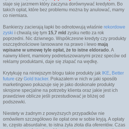
staje się jarzmem który zaczyna dorównywać kredytom. Bo
takich opłat, które bez problemu można by anulować, mamy
co niemiara.
Bankierzy zacierają łapki bo odnotowują właśnie
rekordowe
zyski
i chwalą się tym
15,7 mld
zysku netto za rok
poprzedni. Nic dziwnego. Współczesne kredyty czy produkty
oszczędnościowe lansowane na prawo i lewo
mają
wpisane w umowę tyle opłat, że to istne eldorado
. A
naiwny klient, mamiony podretuszowanymi przez speców od
reklamy produktami, daje się złapać na wędkę.
Krytykuję na niniejszym blogu takie produkty jak
IKE
,
Better
future
czy
Gold tracker.
Pokazałem w nich w jaki sposób
marketingowo pokazuje się je jako doskonałe produkty
skrojone specjalne na potrzeby klienta oraz jakie jest ich
prawdziwe oblicze jeśli przestudiować je bliżej od
podszewki.
Niestety w żadnym z powyższych przypadków nie
omówiłem szczegółowo ile opłat one w sobie kryją. A opłaty
te, często absurdalne, to istna żyła złota dla oferentów. Czas