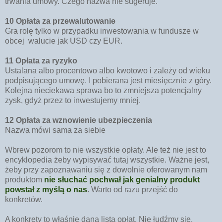
trwania umowy. Czego nazwa nie sugeruje.
10 Opłata za przewalutowanie
Gra rolę tylko w przypadku inwestowania w fundusze w
obcej walucie jak USD czy EUR.
11 Opłata za ryzyko
Ustalana albo procentowo albo kwotowo i zależy od wieku
podpisującego umowę. I pobierana jest miesięcznie z góry.
Kolejna nieciekawa sprawa bo to zmniejsza potencjalny
zysk, gdyż przez to inwestujemy mniej.
12 Opłata za wznowienie ubezpieczenia
Nazwa mówi sama za siebie
Wbrew pozorom to nie wszystkie opłaty. Ale też nie jest to
encyklopedia żeby wypisywać tutaj wszystkie. Ważne jest,
żeby przy zapoznawaniu się z dowolnie oferowanym nam
produktom
nie słuchać pochwał jak genialny produkt
powstał z myślą o nas
. Warto od razu przejść do
konkretów.
A konkrety to właśnie dana lista opłat. Nie łudźmy się.