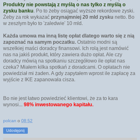
Produkty nie powstają z myślą o nas tylko z myślą o
zysku banku
. Po to żeby osiągać wyższe rekordowe zyski.
Żeby za rok wykazać
przynajmniej 20 mld zysku
netto. Bo
w zeszłym było to 'zaledwie' 10 mld.
Każda umowa ma inną listę opłat dlatego warto się z nią
zapoznać na samym poczatku.
Ostatnio modni są
wszelkiej maści doradcy finansowi. Ich rolą jest namówić
nas na jakiś produkt, który zawiera dużo opłat.
Ale czy
doradcy mówią na spotkaniu szczegółowo ile opłat nas
czeka? Miałem kilka spotkań z doradcami. O opłatach nie
powiedział mi żaden. A gdy zapytałem wprost ile zapłacę za
wyjście z IKE zapanowała cisza.
Bo nie jest łatwo powiedzieć klientowi, że za to kara
wynosi...
98% inwestowanego kapitału.
polcan
o
08:52
Udostępnij